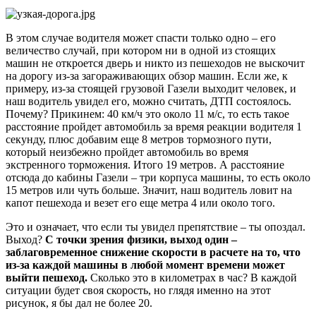
В этом случае водителя может спасти только одно – его
величество случай, при котором ни в одной из стоящих
машин не откроется дверь и никто из пешеходов не выскочит
на дорогу из-за загораживающих обзор машин. Если же, к
примеру, из-за стоящей грузовой Газели выходит человек, и
наш водитель увидел его, можно считать, ДТП состоялось.
Почему? Прикинем: 40 км/ч это около 11 м/с, то есть такое
расстояние пройдет автомобиль за время реакции водителя 1
секунду, плюс добавим еще 8 метров тормозного пути,
который неизбежно пройдет автомобиль во время
экстренного торможения. Итого 19 метров. А расстояние
отсюда до кабины Газели – три корпуса машины, то есть около
15 метров или чуть больше. Значит, наш водитель ловит на
капот пешехода и везет его еще метра 4 или около того.
Это и означает, что если ты увидел препятствие – ты опоздал.
Выход?
С точки зрения физики, выход один –
заблаговременное снижение скорости в расчете на то, что
из-за каждой машины в любой момент времени может
выйти пешеход.
Сколько это в километрах в час? В каждой
ситуации будет своя скорость, но глядя именно на этот
рисунок, я бы дал не более 20.