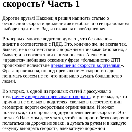
скорость? Часть 1
Дорогие друзья! Наконец я решил написать статью о
безопасной скорости движения автомобиля и о ее правильном
выборе водителем. Задача сложная и злободневная.
Во-первых, многие водители думают, что безопасно –
значит в соответствии с ПДД. Это, конечно же, не всегда так.
Бывает, не в соответствии с дорожными знаками безопасно, а
бывает, и в соответствии с ними опасно. А еще мне
«нравится» набившая оскомину фраза «большинство ДТП
происходит вследствие
превышения скорости водителями
».
Фраза правильная, но под превышением скорости надо
понимать совсем не то, что привыкло думать большинство
людей.
Во-вторых, в одной из прошлых статей я рассуждал о
том,
почему водители превышают скорость
, и утверждал, что
причина не столько в водителях, сколько в несоответствии
геометрии дороги скоростным ограничениям. И может
показаться, что я пропагандирую превышение скорости. Это
не так :) На самом деле я за то, чтобы не просто безоговорочно
полагаться на дорожные знаки, а думать за рулем и в каждую
секунду выбирать скорость, адекватную дорожной