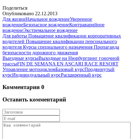
Поделиться
Опубликовано
22.12.2013
Для жизни
Начальное вождение
Уверенное
вождение
Безопасное вождение
Контраварийное
вождение
Экстремальное вождение
Для работы
Повышение квалификации корпоративных
водителей
Повышение квалификации персонального
водителя
Курсы специального назначения
Пропаганда
безопасности дорожного движения
Выездные курсы
Выходные на Нюрбургринг гоночной
трассы
FIN DE SEMANA EN ASCARI RACE RESORT
Управление мотоциклом
Базовый курс
Продвинутый
курс
Индивидуальный курс
Расширенный курс
Комментарии
0
Оставить комментарий