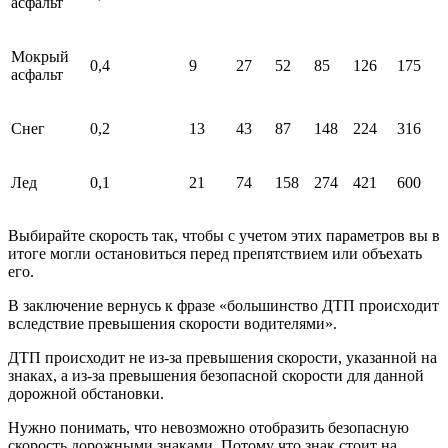
асфальт
Мокрый
0,4
9
27
52
85
126
175
асфальт
Снег
0,2
13
43
87
148
224
316
Лед
0,1
21
74
158
274
421
600
Выбирайте скорость так, чтобы с учетом этих параметров вы в
итоге могли остановиться перед препятствием или объехать
его.
В заключение вернусь к фразе «большинство ДТП происходит
вследствие превышения скорости водителями».
ДТП происходит не из-за превышения скорости, указанной на
знаках, а из-за превышения безопасной скорости для данной
дорожной обстановки.
Нужно понимать, что невозможно отобразить безопасную
скорость дорожными знаками. Потому что знак стоит на