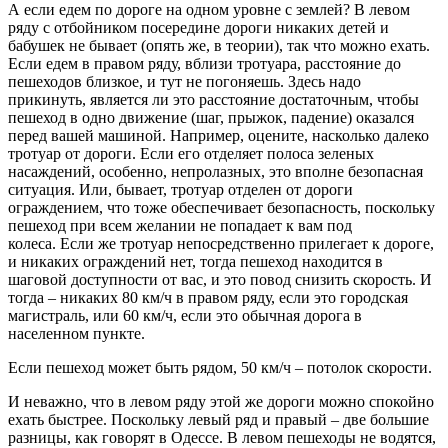
А если едем по дороге на одном уровне с землей? В левом
ряду с отбойником посередине дороги никаких детей и
бабушек не бывает (опять же, в теории), так что можно ехать.
Если едем в правом ряду, вблизи тротуара, расстояние до
пешеходов близкое, и тут не погоняешь. Здесь надо
прикинуть, является ли это расстояние достаточным, чтобы
пешеход в одно движение (шаг, прыжок, падение) оказался
перед вашей машиной. Например, оцените, насколько далеко
тротуар от дороги. Если его отделяет полоса зеленых
насаждений, особенно, непролазных, это вполне безопасная
ситуация. Или, бывает, тротуар отделен от дороги
ограждением, что тоже обеспечивает безопасность, поскольку
пешеход при всем желании не попадает к вам под
колеса. Если же тротуар непосредственно прилегает к дороге,
и никаких ограждений нет, тогда пешеход находится в
шаговой доступности от вас, и это повод снизить скорость. И
тогда – никаких 80 км/ч в правом ряду, если это городская
магистраль, или 60 км/ч, если это обычная дорога в
населенном пункте.
Если пешеход может быть рядом, 50 км/ч – потолок скорости.
И неважно, что в левом ряду этой же дороги можно спокойно
ехать быстрее. Поскольку левый ряд и правый – две большие
разницы, как говорят в Одессе. В левом пешеходы не водятся,