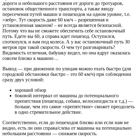
дороги и небольшого расстояния от дороги до тротуаров,
остановок общественного транспорта, а также ввиду
пересечения путей машин и пешеходов на одном уровне, т.е.
«зебр». Тут скорость даже 60 км/ч – разрешенная и
установленная законом! – не всегда является безопасной.
Потому что вы не сможете обеспечить себе остановочный
путь. Едете вы 60, а справа идет пешеход. Оступился,
споткнулся, и вам под колеса. А у вас остановочный путь 30
метров при такой скорости. О чем тут разговаривать?
Видимость отличная, бабушку видел, но она вдруг оказалась
совсем близко к машине…
Вывод — при движении по улицам можно ехать быстро (для
городской обстановки быстро – это 60 км/ч) при соблюдении
сразу двух условий:
хороший обзор
боковой интервал от машины до потенциального
препятствия (пешехода, собаки, велосипедиста и т.д.) —
больше, чем это самое «препятствие» сможет преодолеть
в одно стремительное действие.
Соответственно, если до пешеходов близко или если нам не
видно, есть ли они справа/слева от машины на потенциально
небольшом расстоянии — снижаем скорость.