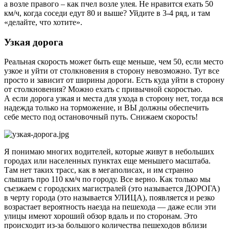
а возле правого – как пчел возле улея. Не нравится ехать 50
км/ч, когда соседи едут 80 и выше? Уйдите в 3-4 ряд, и там
«делайте, что хотите».
Узкая дорога
Реальная скорость может быть еще меньше, чем 50, если место
узкое и уйти от столкновения в сторону невозможно. Тут все
просто и зависит от ширины дороги. Есть куда уйти в сторону
от столкновения? Можно ехать с привычной скоростью.
А если дорога узкая и места для ухода в сторону нет, тогда вся
надежда только на торможение, и ВЫ должны обеспечить
себе место под остановочный путь. Снижаем скорость!
Я понимаю многих водителей, которые живут в небольших
городах или населенных пунктах еще меньшего масштаба.
Там нет таких трасс, как в мегаполисах, и им странно
слышать про 110 км/ч по городу. Все верно. Как только мы
съезжаем с городских магистралей (это называется ДОРОГА)
в черту города (это называется УЛИЦА), появляется и резко
возрастает вероятность наезда на пешехода — даже если эти
улицы имеют хороший обзор вдаль и по сторонам. Это
происходит из-за большого количества пешеходов вблизи