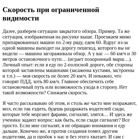
Скорость при ограниченной
видимости
Далее, разберем ситуации закрытого обзора. Пример. Та же
ситуация, изображенная на рисунке выше. Проезжаем мимо
припаркованных машин по 2-му ряду, едем 60. Вдруг из-за
одной машины выходит на дорогу пешеход, которого вы не
видели — машина загораживала обзор. А у вас — 60 км/ч и 30
метров остановочного пути… (играет похоронный марш…).
Личный опыт: если я еду по 2-полосной дороге, обе стороны
которой заставлены машинами (засажены кустами, застроены
и т.п.) — моя скорость не более 20 км/ч. И неважно, что
говорят ПДД, хоть 80 км/ч. Главное обеспечить себе
остановочный путь или возможность ухода в сторону. Нет
такой возможности? Снижаем скорость.
Я часто рассказываю об этом, и столь же часто мне возражают,
мол, если так ездить, будешь раздражать водителей сзади,
которые тебе моргают фарами, сигналят, злятся… И здесь же
ученики задают вопрос: как быть, если сзади сигналят? Все
просто. Если мне сигналят, я не обращаю внимания и еду
дальше. Конечно же, я против создания помех другим
водителям, да и пробок у нас и без этого хватает. И сам с