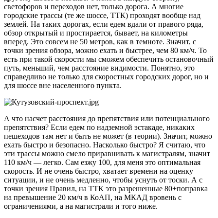
светофоров и переходов нет, только дорога. А многие
городские трассы (те же шоссе, ТТК) проходят вообще над
землей. На таких дорогах, если едем вдали от правого ряда,
обзор открытый и простирается, бывает, на километры
вперед. Это совсем не 50 метров, как в темноте. Значит, с
точки зрения обзора, можно ехать и быстрее, чем 80 км/ч. То
есть при такой скорости мы сможем обеспечить остановочный
путь, меньший, чем расстояние видимости. Понятно, это
справедливо не только для скоростных городских дорог, но и
для шоссе вне населенного пункта.
А что насчет расстояния до препятствия или потенциального
препятствия? Если едем по надземной эстакаде, никаких
пешеходов там нет и быть не может (в теории). Значит, можно
ехать быстро и безопасно. Насколько быстро? Я считаю, что
эти трассы можно смело приравнивать к магистралям, значит
110 км/ч — легко. Сам езжу 100, для меня это оптимальная
скорость. И не очень быстро, хватает времени на оценку
ситуации, и не очень медленно, чтобы уснуть от тоски. А с
точки зрения Правил, на ТТК это разрешенные 80+поправка
на превышение 20 км/ч в КоАП, на МКАД вровень с
ограничениями, а на магистрали и того ниже.