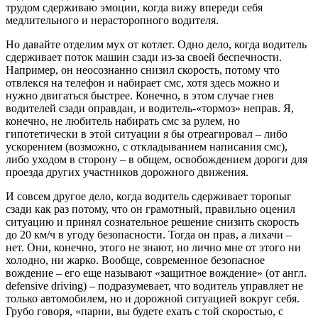
трудом сдерживаю эмоции, когда вижу впереди себя
медлительного и нерасторопного водителя.
Но давайте отделим мух от котлет. Одно дело, когда водитель
сдерживает поток машин сзади из-за своей беспечности.
Например, он неосознанно снизил скорость, потому что
отвлекся на телефон и набирает смс, хотя здесь можно и
нужно двигаться быстрее. Конечно, в этом случае гнев
водителей сзади оправдан, и водитель-«тормоз» неправ. Я,
конечно, не любитель набирать смс за рулем, но
гипотетически в этой ситуации я бы отреагировал – либо
ускорением (возможно, с откладыванием написания смс),
либо уходом в сторону – в общем, освобождением дороги для
проезда других участников дорожного движения.
И совсем другое дело, когда водитель сдерживает торопыг
сзади как раз потому, что он грамотный, правильно оценил
ситуацию и принял сознательное решение снизить скорость
до 20 км/ч в угоду безопасности. Тогда он прав, а лихачи –
нет. Они, конечно, этого не знают, но лично мне от этого ни
холодно, ни жарко. Вообще, современное безопасное
вождение – его еще называют «защитное вождение» (от англ.
defensive driving) – подразумевает, что водитель управляет не
только автомобилем, но и дорожной ситуацией вокруг себя.
Грубо говоря, «парни, вы будете ехать с той скоростью, с