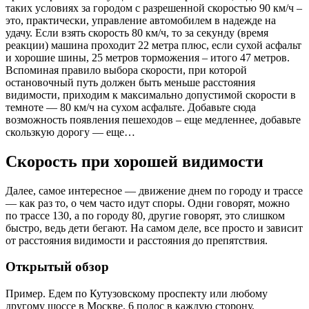
таких условиях за городом с разрешенной скоростью 90 км/ч –
это, практически, управление автомобилем в надежде на
удачу. Если взять скорость 80 км/ч, то за секунду (время
реакции) машина проходит 22 метра плюс, если сухой асфальт
и хорошие шины, 25 метров торможения – итого 47 метров.
Вспоминая правило выбора скорости, при которой
остановочный путь должен быть меньше расстояния
видимости, приходим к максимально допустимой скорости в
темноте — 80 км/ч на сухом асфальте. Добавьте сюда
возможность появления пешеходов – еще медленнее, добавьте
скользкую дорогу — еще…
Скорость при хорошей видимости
Далее, самое интересное — движение днем по городу и трассе
— как раз то, о чем часто идут споры. Одни говорят, можно
по трассе 130, а по городу 80, другие говорят, это слишком
быстро, ведь дети бегают. На самом деле, все просто и зависит
от расстояния видимости и расстояния до препятствия.
Открытый обзор
Пример. Едем по Кутузовскому проспекту или любому
другому шоссе в Москве. 6 полос в каждую сторону,