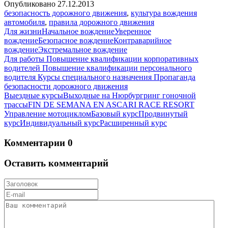
Опубликовано
27.12.2013
безопасность дорожного движения
,
культура вождения
автомобиля
,
правила дорожного движения
Для жизни
Начальное вождение
Уверенное
вождение
Безопасное вождение
Контраварийное
вождение
Экстремальное вождение
Для работы
Повышение квалификации корпоративных
водителей
Повышение квалификации персонального
водителя
Курсы специального назначения
Пропаганда
безопасности дорожного движения
Выездные курсы
Выходные на Нюрбургринг гоночной
трассы
FIN DE SEMANA EN ASCARI RACE RESORT
Управление мотоциклом
Базовый курс
Продвинутый
курс
Индивидуальный курс
Расширенный курс
Комментарии
0
Оставить комментарий