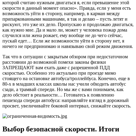
которой считаю нужным двигаться я, если превышение этой
скорости в данный момент опасно». Правда, если у меня есть
возможность уйти в сторону, например, в карман между
припаркованными машинами, я так и делаю – пусть летят и
рискуют, это уже их дело. Пропускаю и продолжаю двигаться,
как нужно мне. Да и мало ли, может у человека пожар дома
случился или жена рожает, ему вообще не до чего сейчас,
пускай едет… Если же возможности уйти в сторону нет, я
ничего не предпринимаю и навязываю свой режим движения.
Так что в ситуации с закрытым обзором при недостаточном
расстоянии до возможной помехи законы физики
ЗАПРЕЩАЮТ вам ехать даже с разрешенной ПДД
скоростью. Особенно это актуально при проезде мимо
стоящего на остановке автобуса/троллейбуса. Конечно, еще в
80-х в младших классах школы нас учили обходить автобус
сзади, а трамвай спереди. Но мы же с вами понимаем, как
дело обстоит в реальности… Готовьтесь к появлению
пешехода спереди автобуса: направляйте взгляд в дорожный
просвет, увеличивайте боковой интервал, снижайте скорость.
Выбор безопасной скорости. Итоги