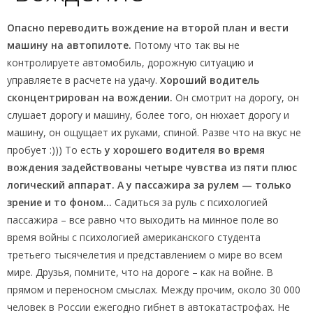
Опасно переводить вождение на второй план и вести
машину на автопилоте.
Потому что так вы не
контролируете автомобиль, дорожную ситуацию и
управляете в расчете на удачу.
Хороший водитель
сконцентрирован на вождении.
Он смотрит на дорогу, он
слушает дорогу и машину, более того, он нюхает дорогу и
машину, он ощущает их руками, спиной. Разве что на вкус не
пробует :))) То есть
у хорошего водителя во время
вождения задействованы четыре чувства из пяти плюс
логический аппарат. А у пассажира за рулем — только
зрение и то фоном…
Садиться за руль с психологией
пассажира – все равно что выходить на минное поле во
время войны с психологией американского студента
третьего тысячелетия и представлением о мире во всем
мире. Друзья, помните, что на дороге – как на войне. В
прямом и переносном смыслах. Между прочим, около 30 000
человек в России ежегодно гибнет в автокатастрофах. Не