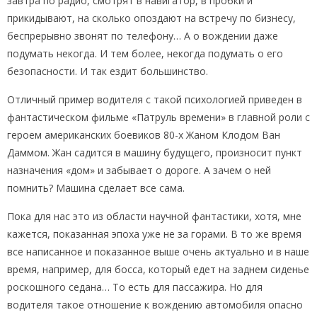
завтра по радио, смотрят в навигатор, в пробки и
прикидывают, на сколько опоздают на встречу по бизнесу,
беспрерывно звонят по телефону… А о вождении даже
подумать некогда. И тем более, некогда подумать о его
безопасности. И так ездит большинство.
Отличный пример водителя с такой психологией приведен в
фантастическом фильме «Патруль времени» в главной роли с
героем американских боевиков 80-х Жаном Клодом Ван
Даммом. Жан садится в машину будущего, произносит пункт
назначения «дом» и забывает о дороге. А зачем о ней
помнить? Машина сделает все сама.
Пока для нас это из области научной фантастики, хотя, мне
кажется, показанная эпоха уже не за горами. В то же время
все написанное и показанное выше очень актуально и в наше
время, например, для босса, который едет на заднем сиденье
роскошного седана… То есть для пассажира. Но для
водителя такое отношение к вождению автомобиля опасно