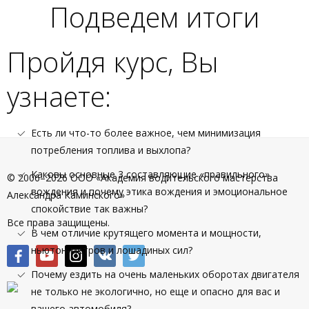
Подведем итоги
Пройдя курс, Вы
узнаете:
Есть ли что-то более важное, чем минимизация
потребления топлива и выхлопа?
Каковы основные 3 составляющие «правильного»
© 2006–2026 ООО «Академия водительского мастерства
вождения и почему этика вождения и эмоциональное
Александра Каминского»
спокойствие так важны?
Все права защищены.
В чем отличие крутящего момента и мощности,
ньютон-метров и лошадиных сил?
Почему ездить на очень маленьких оборотах двигателя
не только не экологично, но еще и опасно для вас и
вашего автомобиля?