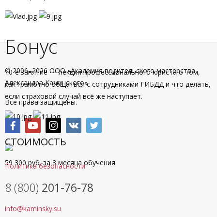
Бонус
© 2006–2026 ООО «Академия водительского мастерства
10-е занятие — лекция профессионального юриста о том,
Александра Каминского»
как грамотно общаться с сотрудниками ГИБДД и что делать,
если страховой случай всё же наступает.
Все права защищены.
СТОИМОСТЬ
59 300 руб. за 3 месяца обучения
Политика безопасности
8 (800)
201-76-78
info@kaminsky.su