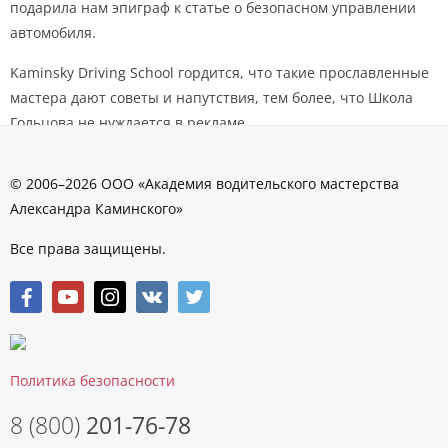
подарила нам эпиграф к статье о безопасном управлении
автомобиля.
Kaminsky Driving School гордится, что такие прославленные
мастера дают советы и напутствия, тем более, что Школа
Гольцова не нуждается в рекламе.
После интервью Наталья Гольцова проводила нас на
© 2006–2026 ООО «Академия водительского мастерства
трибуны, где мы посмотрели заезд. Рёв моторов, поддержка
Александра Каминского»
зрителей, радость и волнение за друзей — все это оставило
крайне позитивное впечатление о мероприятии и
Все права защищены.
автодроме.
P.S.Сокращенная версия статьи опубликована на сайте
журнала.
Политика безопасности
ПОДЕЛИТЬСЯ
8 (800)
201-76-78
13.03.2015
ОПУБЛИКОВАНО